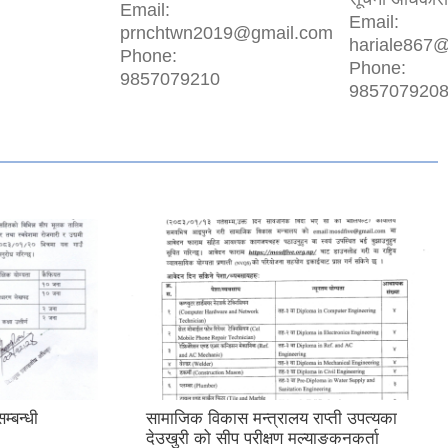
Email:
Email:
prnchtwn2019@gmail.com
hariale867
Phone:
Phone:
9857079210
985707920
एम आई एस अपरेटर र फिल्ड सहायक
छनौट सम्बन्धी कार्यविधि
राप्ती उपत्यका
ल्याङकनकर्ता