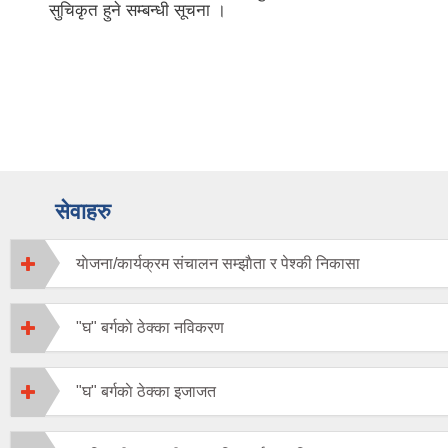
सेवाहरु
याेजना/कार्यक्रम संचालन सम्झाैता र पेश्की निकासा
"घ" बर्गकाे ठेक्का नविकरण
"घ" बर्गकाे ठेक्का इजाजत