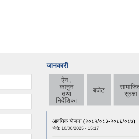
तालिममा सहभागी आवेदन आह
सूचना ।
जानकारी
ऐन ,
कानुन
सामाजि
बजेट
तथा
सुरक्षा
निर्देशिका
आवधिक योजना (२०८२/०८३-२०८६/०८७)
मिति:
10/08/2025 - 15:17