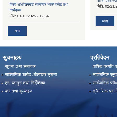
आ.ब. ०७४/०७५
हिउदे अधिवेशनबाट रकमान्तर भएको बजेट तथा
मिति:
02/21/
कार्यक्रम
मिति:
01/10/2025 - 12:54
अन्य
अन्य
सुचनाहरु
प्रतिवेदन
सूचना तथा समाचार
वार्षिक प्रगति 
सार्वजनिक खरीद /बोलपत्र सूचना
सार्वजनिक सुनु
एन, कानुन तथा निर्देशिका
सार्वजनिक परीक
कर तथा शुल्कहरु
त्रैमासिक प्रग