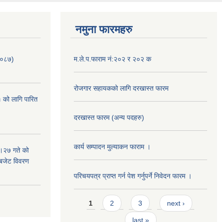
नमुना फारमहरु
/०८७)
म.ले.प.फाराम नं:२०२ र २०२ क
रोजगार सहायकको लागि दरखास्त फारम
 को लागि पारित
दरखास्त फारम (अन्य पदहरु)
कार्य सम्पादन मुल्याक‌न फाराम ।
।२७ गते को
 बजेट विवरण
परिचयपत्र प्राप्त गर्न पेश गर्नुपर्ने निवेदन फारम ।
Pages
1
2
3
next ›
last »