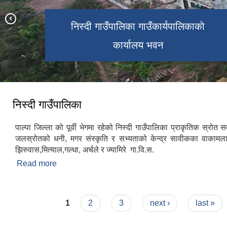
निस्दी गाउँपालिका कार्यालय, प्रहरी चौकी
कार्यालय र पृष्ठभूमि मा मित्याल रुक्सेभञ्ज्याङ्ग
निस्दी गाउँपालिका रुक्सेभन्ज्यङ स्थित रहेकाे
निस्दी गाउँपालिका झिरुबास स्थित कबुलयति
निस्दी गाउँपालिका गाउँकार्यपालिकाकाे
बनमा रहेकाे अम्लिसाेकाे झलक
वायू उर्जाकाे झलक
कार्यालय भवन
बजार
निस्दी गाउँपालिका
पाल्पा जिल्ला को पूर्वी भेगमा रहेको निस्दी गाउँपालिका प्राकृतिक स्रोत सम
जलस्रोतको धनी, मगर संस्कृति र सभ्यताको केन्द्र सावीकका वाकाम
झिरुवास,मित्याल,गल्धा, अर्चले र ज्यामिरे गा.वि.स.
Read more
about निस्दी गाउँपालिका
Pages
1
2
3
next ›
last »