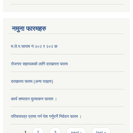
नमुना फारमहरु
म.ले.प.फाराम नं:२०२ र २०२ क
रोजगार सहायकको लागि दरखास्त फारम
दरखास्त फारम (अन्य पदहरु)
कार्य सम्पादन मुल्याक‌न फाराम ।
परिचयपत्र प्राप्त गर्न पेश गर्नुपर्ने निवेदन फारम ।
Pages
1
2
3
next ›
last »