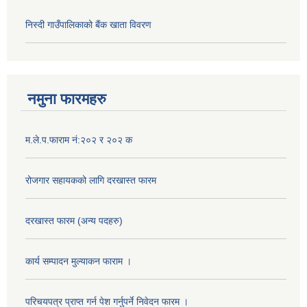
निस्दी गाउँपालिकाको बैंक खाता विवरण
नमुना फारमहरु
म.ले.प.फाराम नं:२०२ र २०२ क
रोजगार सहायकको लागि दरखास्त फारम
दरखास्त फारम (अन्य पदहरु)
कार्य सम्पादन मुल्याक‌न फाराम ।
परिचयपत्र प्राप्त गर्न पेश गर्नुपर्ने निवेदन फारम ।