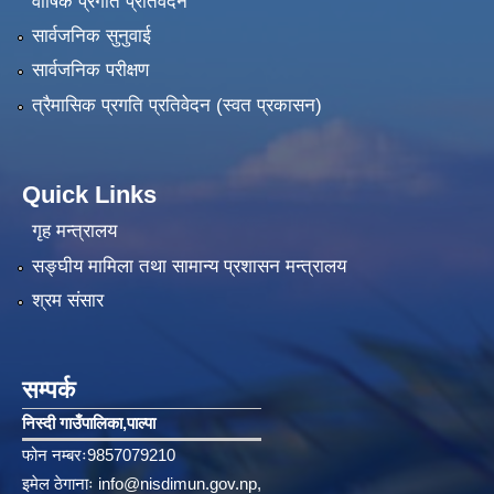
वार्षिक प्रगति प्रतिवेदन
सार्वजनिक सुनुवाई
सार्वजनिक परीक्षण
त्रैमासिक प्रगति प्रतिवेदन (स्वत प्रकासन)
Quick Links
गृह मन्त्रालय
सङ्‍घीय मामिला तथा सामान्य प्रशासन मन्त्रालय
श्रम संसार
सम्पर्क
निस्दी गाउँपालिका‚पाल्पा
फोन नम्बरः9857079210
इमेल ठेगानाः
info@nisdimun.gov.np
,