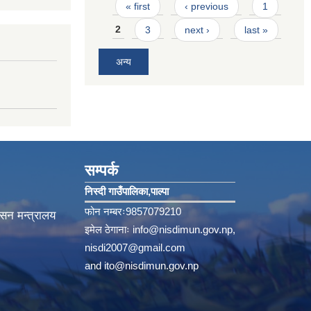
Pages
« first
‹ previous
1
2
3
next ›
last »
अन्य
सम्पर्क
निस्दी गाउँपालिका‚पाल्पा
फोन नम्बरः9857079210
ासन मन्त्रालय
इमेल ठेगानाः
info@nisdimun.gov.np
,
nisdi2007@gmail.com
and
ito@nisdimun.gov.np