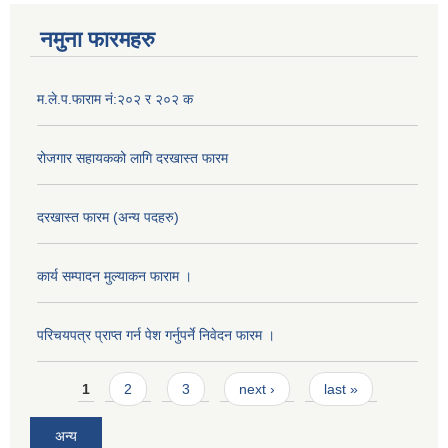
नमुना फारमहरु
म.ले.प.फाराम नं:२०२ र २०२ क
रोजगार सहायकको लागि दरखास्त फारम
दरखास्त फारम (अन्य पदहरु)
कार्य सम्पादन मुल्याक‌न फाराम ।
परिचयपत्र प्राप्त गर्न पेश गर्नुपर्ने निवेदन फारम ।
Pages
1
2
3
next ›
last »
अन्य