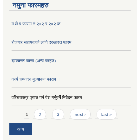
नमुना फारमहरु
म.ले.प.फाराम नं:२०२ र २०२ क
रोजगार सहायकको लागि दरखास्त फारम
दरखास्त फारम (अन्य पदहरु)
कार्य सम्पादन मुल्याक‌न फाराम ।
परिचयपत्र प्राप्त गर्न पेश गर्नुपर्ने निवेदन फारम ।
Pages
1
2
3
next ›
last »
अन्य