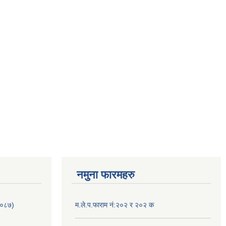
नमुना फारमहरु
/०८७)
म.ले.प.फाराम नं:२०२ र २०२ क