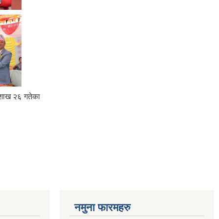
ैशाख २६ गतेका
नमुना फारमहरु