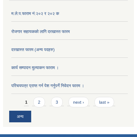
म.ले.प.फाराम नं:२०२ र २०२ क
रोजगार सहायकको लागि दरखास्त फारम
दरखास्त फारम (अन्य पदहरु)
कार्य सम्पादन मुल्याक‌न फाराम ।
परिचयपत्र प्राप्त गर्न पेश गर्नुपर्ने निवेदन फारम ।
Pages
1
2
3
next ›
last »
अन्य