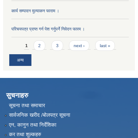
कार्य सम्पादन मुल्याक‌न फाराम ।
परिचयपत्र प्राप्त गर्न पेश गर्नुपर्ने निवेदन फारम ।
Pages
1
2
3
next ›
last »
अन्य
सुचनाहरु
सूचना तथा समाचार
सार्वजनिक खरीद /बोलपत्र सूचना
एन, कानुन तथा निर्देशिका
कर तथा शुल्कहरु