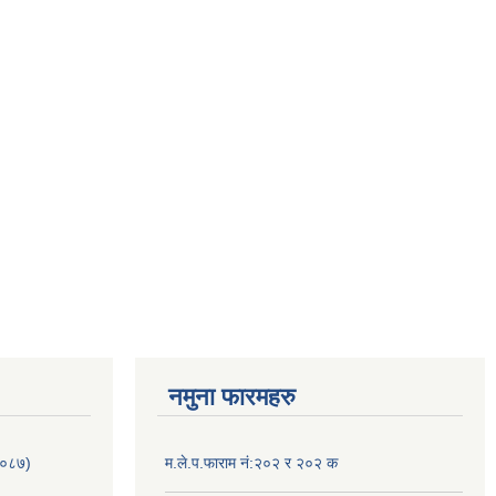
नमुना फारमहरु
/०८७)
म.ले.प.फाराम नं:२०२ र २०२ क