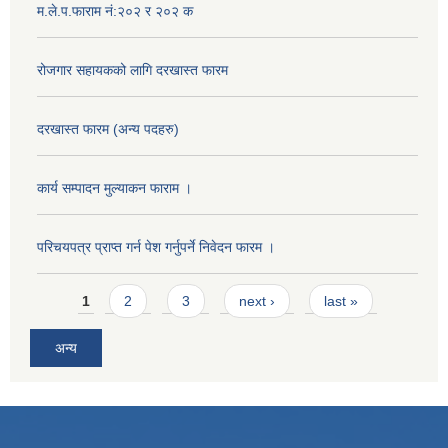
म.ले.प.फाराम नं:२०२ र २०२ क
रोजगार सहायकको लागि दरखास्त फारम
दरखास्त फारम (अन्य पदहरु)
कार्य सम्पादन मुल्याक‌न फाराम ।
परिचयपत्र प्राप्त गर्न पेश गर्नुपर्ने निवेदन फारम ।
Pages
1
2
3
next ›
last »
अन्य