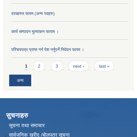
दरखास्त फारम (अन्य पदहरु)
कार्य सम्पादन मुल्याक‌न फाराम ।
परिचयपत्र प्राप्त गर्न पेश गर्नुपर्ने निवेदन फारम ।
Pages
1
2
3
next ›
last »
अन्य
सुचनाहरु
सूचना तथा समाचार
सार्वजनिक खरीद /बोलपत्र सूचना