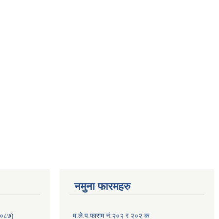
नमुना फारमहरु
/०८७)
म.ले.प.फाराम नं:२०२ र २०२ क