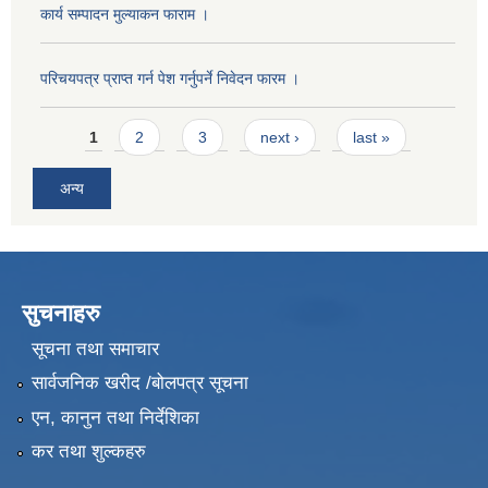
कार्य सम्पादन मुल्याक‌न फाराम ।
परिचयपत्र प्राप्त गर्न पेश गर्नुपर्ने निवेदन फारम ।
Pages
1
2
3
next ›
last »
अन्य
सुचनाहरु
सूचना तथा समाचार
सार्वजनिक खरीद /बोलपत्र सूचना
एन, कानुन तथा निर्देशिका
कर तथा शुल्कहरु