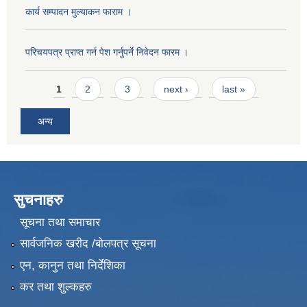
कार्य सम्पादन मुल्याक‌न फाराम ।
परिचयपत्र प्राप्त गर्न पेश गर्नुपर्ने निवेदन फारम ।
Pages
1
2
3
next ›
last »
अन्य
सुचनाहरु
सूचना तथा समाचार
सार्वजनिक खरीद /बोलपत्र सूचना
एन, कानुन तथा निर्देशिका
कर तथा शुल्कहरु