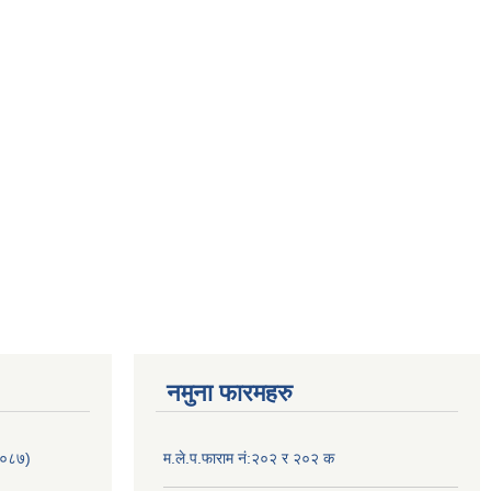
नमुना फारमहरु
/०८७)
म.ले.प.फाराम नं:२०२ र २०२ क