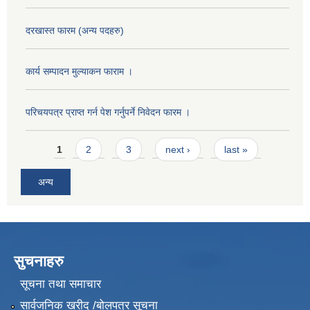
दरखास्त फारम (अन्य पदहरु)
कार्य सम्पादन मुल्याक‌न फाराम ।
परिचयपत्र प्राप्त गर्न पेश गर्नुपर्ने निवेदन फारम ।
Pages
1
2
3
next ›
last »
अन्य
सुचनाहरु
सूचना तथा समाचार
सार्वजनिक खरीद /बोलपत्र सूचना