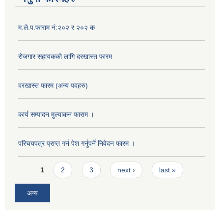
म.ले.प.फाराम नं:२०२ र २०२ क
रोजगार सहायकको लागि दरखास्त फारम
दरखास्त फारम (अन्य पदहरु)
कार्य सम्पादन मुल्याक‌न फाराम ।
परिचयपत्र प्राप्त गर्न पेश गर्नुपर्ने निवेदन फारम ।
Pages
1
2
3
next ›
last »
अन्य