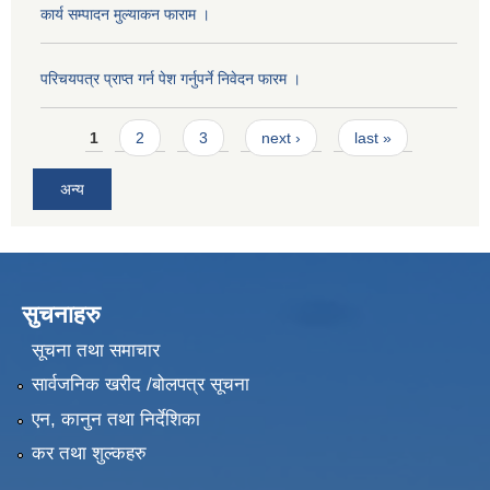
कार्य सम्पादन मुल्याक‌न फाराम ।
परिचयपत्र प्राप्त गर्न पेश गर्नुपर्ने निवेदन फारम ।
Pages
1
2
3
next ›
last »
अन्य
सुचनाहरु
सूचना तथा समाचार
सार्वजनिक खरीद /बोलपत्र सूचना
एन, कानुन तथा निर्देशिका
कर तथा शुल्कहरु