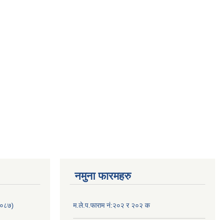
नमुना फारमहरु
/०८७)
म.ले.प.फाराम नं:२०२ र २०२ क