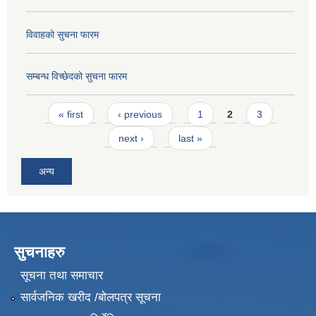
विवाहको सुचना फारम
सम्बन्ध विच्छेदको सुचना फारम
Pages
« first
‹ previous
1
2
3
next ›
last »
अन्य
सुचनाहरु
सूचना तथा समाचार
सार्वजनिक खरीद /बोलपत्र सूचना