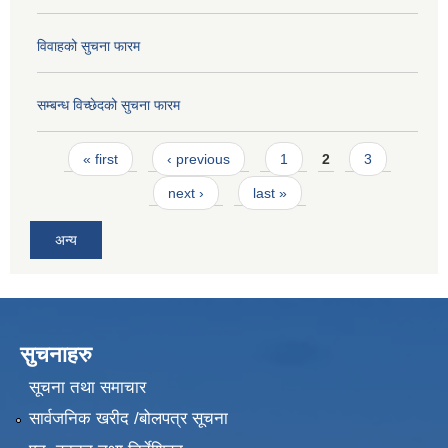
विवाहको सुचना फारम
सम्बन्ध विच्छेदको सुचना फारम
Pages
« first
‹ previous
1
2
3
next ›
last »
अन्य
सुचनाहरु
सूचना तथा समाचार
सार्वजनिक खरीद /बोलपत्र सूचना