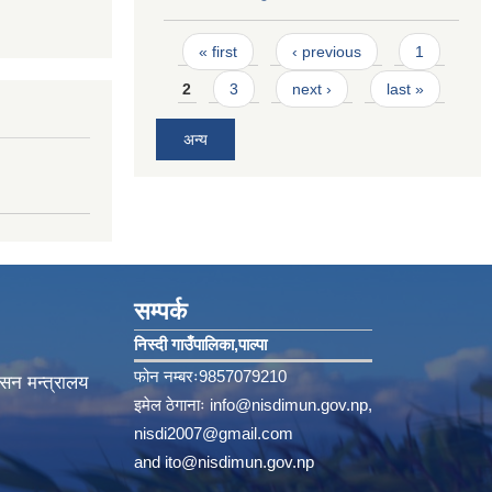
Pages
« first
‹ previous
1
2
3
next ›
last »
अन्य
सम्पर्क
निस्दी गाउँपालिका‚पाल्पा
फोन नम्बरः9857079210
ासन मन्त्रालय
इमेल ठेगानाः
info@nisdimun.gov.np
,
nisdi2007@gmail.com
and
ito@nisdimun.gov.np