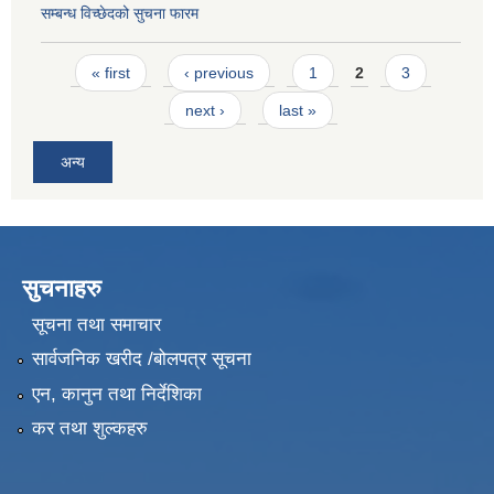
सम्बन्ध विच्छेदको सुचना फारम
Pages
« first
‹ previous
1
2
3
next ›
last »
अन्य
सुचनाहरु
सूचना तथा समाचार
सार्वजनिक खरीद /बोलपत्र सूचना
एन, कानुन तथा निर्देशिका
कर तथा शुल्कहरु