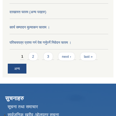
दरखास्त फारम (अन्य पदहरु)
कार्य सम्पादन मुल्याक‌न फाराम ।
परिचयपत्र प्राप्त गर्न पेश गर्नुपर्ने निवेदन फारम ।
Pages
1
2
3
next ›
last »
अन्य
सुचनाहरु
सूचना तथा समाचार
सार्वजनिक खरीद /बोलपत्र सूचना