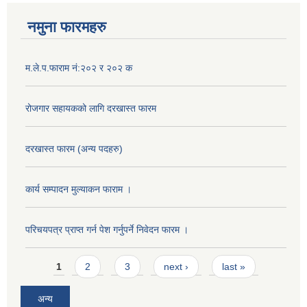
नमुना फारमहरु
म.ले.प.फाराम नं:२०२ र २०२ क
रोजगार सहायकको लागि दरखास्त फारम
दरखास्त फारम (अन्य पदहरु)
कार्य सम्पादन मुल्याक‌न फाराम ।
परिचयपत्र प्राप्त गर्न पेश गर्नुपर्ने निवेदन फारम ।
Pages
1
2
3
next ›
last »
अन्य