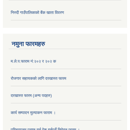
निस्दी गाउँपालिकाको बैंक खाता विवरण
नमुना फारमहरु
म.ले.प.फाराम नं:२०२ र २०२ क
रोजगार सहायकको लागि दरखास्त फारम
दरखास्त फारम (अन्य पदहरु)
कार्य सम्पादन मुल्याक‌न फाराम ।
परिचयपत्र प्राप्त गर्न पेश गर्नुपर्ने निवेदन फारम ।