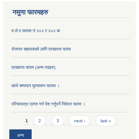
नमुना फारमहरु
म.ले.प.फाराम नं:२०२ र २०२ क
रोजगार सहायकको लागि दरखास्त फारम
दरखास्त फारम (अन्य पदहरु)
कार्य सम्पादन मुल्याक‌न फाराम ।
परिचयपत्र प्राप्त गर्न पेश गर्नुपर्ने निवेदन फारम ।
Pages
1
2
3
next ›
last »
अन्य