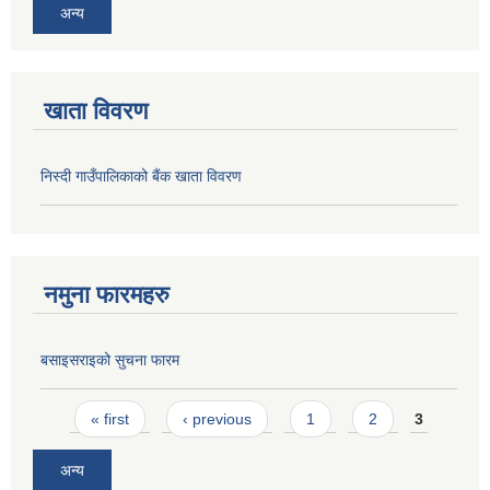
अन्य
खाता विवरण
निस्दी गाउँपालिकाको बैंक खाता विवरण
नमुना फारमहरु
बसाइसराइको सुचना फारम
Pages
« first
‹ previous
1
2
3
अन्य