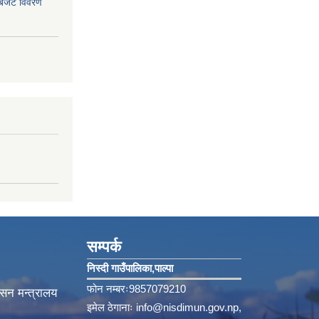
 बजेट विवरण
सम्पर्क
निस्दी गाउँपालिका‚पाल्पा
फोन नम्बरः9857079210
ासन मन्त्रालय
इमेल ठेगानाः
info@nisdimun.gov.np
,