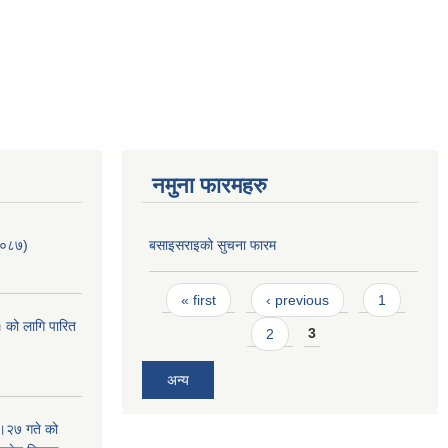
नमुना फारमहरु
/०८७)
बसाइसराइको सुचना फारम
Pages
« first
‹ previous
1
 को लागि पारित
2
3
अन्य
।२७ गते को